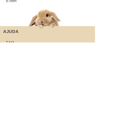
o.htm
AJUDA
FAQ
Envios e Devoluções
Quero ser voluntário
Contato
Manuais
MENU RÁPIDO
Sobre
Coelhos
Quero ajudar
Blog
Loja