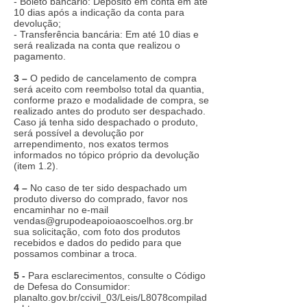
- Boleto bancário: Depósito em conta em até
10 dias após a indicação da conta para
devolução;
- Transferência bancária: Em até 10 dias e
será realizada na conta que realizou o
pagamento.
3 –
O pedido de cancelamento de compra
será aceito com reembolso total da quantia,
conforme prazo e modalidade de compra, se
realizado antes do produto ser despachado.
Caso já tenha sido despachado o produto,
será possível a devolução por
arrependimento, nos exatos termos
informados no tópico próprio da devolução
(item 1.2).
4 –
No caso de ter sido despachado um
produto diverso do comprado, favor nos
encaminhar no e-mail
vendas@grupodeapoioaoscoelhos.org.br
sua solicitação, com foto dos produtos
recebidos e dados do pedido para que
possamos combinar a troca.
5 -
Para esclarecimentos, consulte o Código
de Defesa do Consumidor:
planalto.gov.br/ccivil_03/Leis/L8078compilad