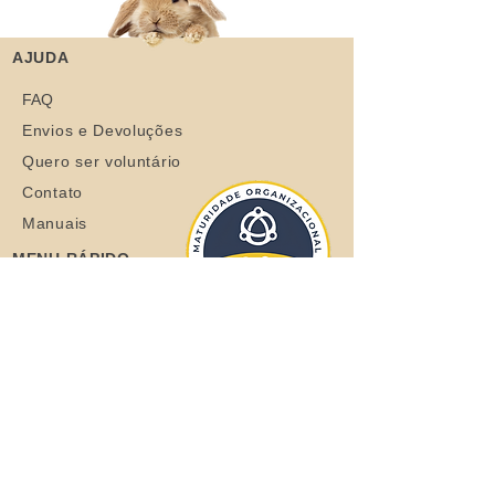
AJUDA
FAQ
Envios e Devoluções
Quero ser voluntário
Contato
Manuais
MENU RÁPIDO
Sobre
Coelhos
Quero ajudar
Blog
Loja
Quero adotar