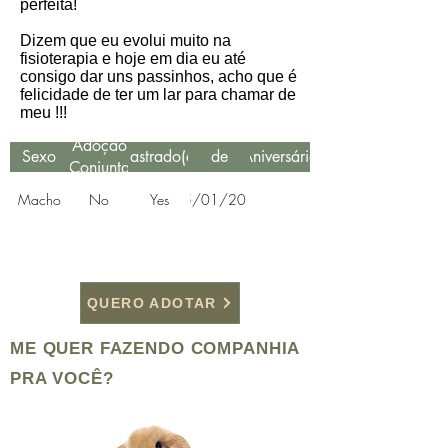
perfeita!
Dizem que eu evolui muito na
fisioterapia e hoje em dia eu até
consigo dar uns passinhos, acho que é
felicidade de ter um lar para chamar de
meu !!!
Data
Adoção
Sexo
Castrado(a)
de
Aniversário
Conjunta
Resgate
Macho
No
Yes
15/01/2019
QUERO ADOTAR
ME QUER FAZENDO COMPANHIA
PRA VOCÊ?