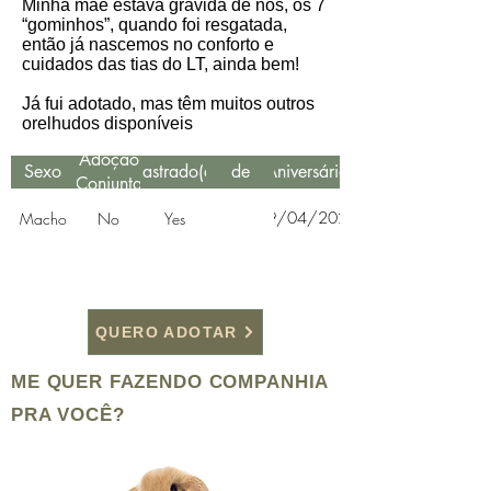
Minha mãe estava grávida de nós, os 7
“gominhos”, quando foi resgatada,
então já nascemos no conforto e
cuidados das tias do LT, ainda bem!
Já fui adotado, mas têm muitos outros
orelhudos disponíveis
Data
Adoção
Sexo
Castrado(a)
de
Aniversário
Conjunta
Resgate
29/04/2020
Macho
No
Yes
QUERO ADOTAR
ME QUER FAZENDO COMPANHIA
PRA VOCÊ?