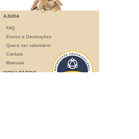
AJUDA
FAQ
Envios e Devoluções
Quero ser voluntário
Contato
Manuais
MENU RÁPIDO
Sobre
Coelhos
Quero ajudar
Blog
Loja
Quero adotar