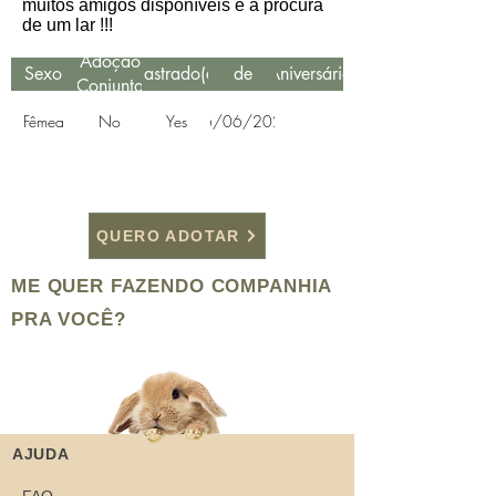
muitos amigos disponíveis e a procura
de um lar !!!
Data
Adoção
Sexo
Castrado(a)
de
Aniversário
Conjunta
Resgate
Fêmea
No
Yes
26/06/2021
QUERO ADOTAR
ME QUER FAZENDO COMPANHIA
PRA VOCÊ?
AJUDA