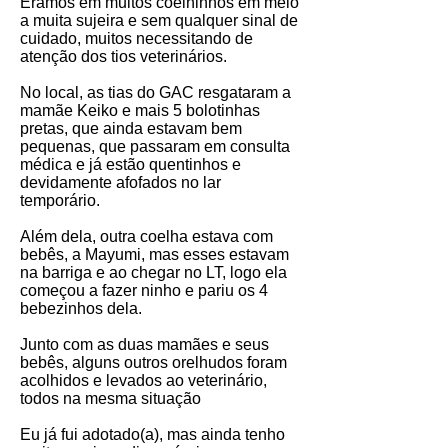
Éramos em muitos coelhinhos em meio
a muita sujeira e sem qualquer sinal de
cuidado, muitos necessitando de
atenção dos tios veterinários.
No local, as tias do GAC resgataram a
mamãe Keiko e mais 5 bolotinhas
pretas, que ainda estavam bem
pequenas, que passaram em consulta
médica e já estão quentinhos e
devidamente afofados no lar
temporário.
Além dela, outra coelha estava com
bebês, a Mayumi, mas esses estavam
na barriga e ao chegar no LT, logo ela
começou a fazer ninho e pariu os 4
bebezinhos dela.
Junto com as duas mamães e seus
bebês, alguns outros orelhudos foram
acolhidos e levados ao veterinário,
todos na mesma situação
Eu já fui adotado(a), mas ainda tenho