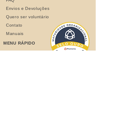
FAQ
Envios e Devoluções
Quero ser voluntário
Contato
Manuais
MENU RÁPIDO
Sobre
Coelhos
Quero ajudar
Blog
Loja
Quero adotar
Quer adotar um orelhudo?
Clique aqui