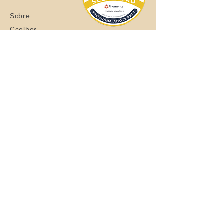
Sobre
Coelhos
Quero ajudar
Blog
Loja
Quero adotar
Quer adotar um orelhudo?
Clique aqui
Todos os Direitos Reservados © 2021
Grupo de Apoio aos Coelhos - CNPJ:
37.710.493
/0001-63
Entrega de São Paulo/SP - Brasil em até
30 dias