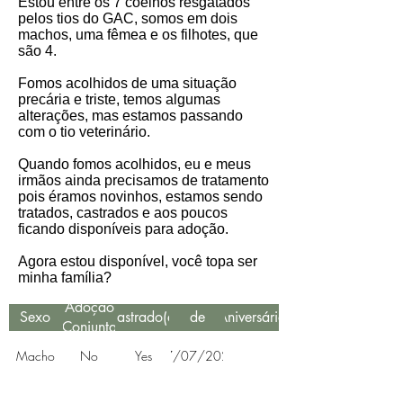
Estou entre os 7 coelhos resgatados
pelos tios do GAC, somos em dois
machos, uma fêmea e os filhotes, que
são 4.
Fomos acolhidos de uma situação
precária e triste, temos algumas
alterações, mas estamos passando
com o tio veterinário.
Quando fomos acolhidos, eu e meus
irmãos ainda precisamos de tratamento
pois éramos novinhos, estamos sendo
tratados, castrados e aos poucos
ficando disponíveis para adoção.
⁣Agora estou disponível, você topa ser
minha família?
Data
Adoção
Sexo
Castrado(a)
de
Aniversário
Conjunta
Resgate
Macho
No
Yes
07/07/2022