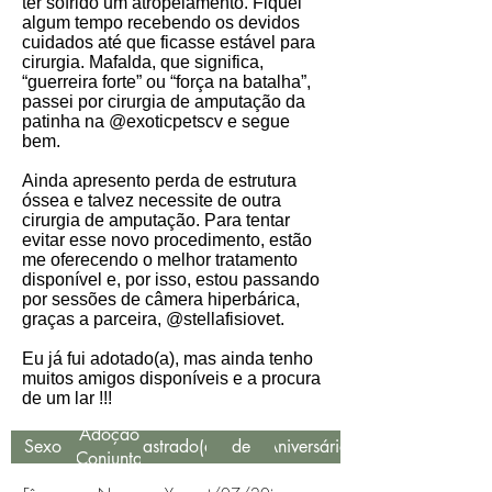
ter sofrido um atropelamento. Fiquei
algum tempo recebendo os devidos
cuidados até que ficasse estável para
cirurgia. Mafalda, que significa,
“guerreira forte” ou “força na batalha”,
passei por cirurgia de amputação da
patinha na @exoticpetscv e segue
bem.
⁣Ainda‎ apresento perda‎ de estrutura‎
óssea‎ e‎ talvez‎ necessite‎ de‎ outra‎
cirurgia‎ de‎ amputação. Para‎ tentar‎
evitar‎ esse‎ novo‎ procedimento,‎ estão
me‎ oferecendo‎ o‎ melhor‎ tratamento‎
disponível‎ e,‎ por‎ isso,‎ estou‎ passando‎
por‎ sessões‎ de‎ câmera‎ hiperbárica,‎
graças‎ a‎ parceira,‎ @stellafisiovet.‎
Eu já fui adotado(a), mas ainda tenho
muitos amigos disponíveis e a procura
de um lar !!!
Data
Adoção
Sexo
Castrado(a)
de
Aniversário
Conjunta
Resgate