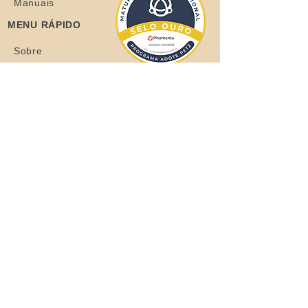
Manuais
MENU RÁPIDO
Sobre
Coelhos
Quero ajudar
Blog
Loja
Quero adotar
Quer adotar um orelhudo?
Clique aqui
Todos os Direitos Reservados © 2021
Grupo de Apoio aos Coelhos - CNPJ:
37.710.493
/0001-63