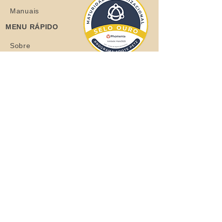
Manuais
MENU RÁPIDO
Sobre
Coelhos
Quero ajudar
Blog
Loja
Quero adotar
Quer adotar um orelhudo?
Clique aqui
Todos os Direitos Reservados © 2021
Grupo de Apoio aos Coelhos - CNPJ: