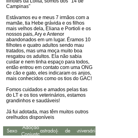
filhotes da Lolita, somos dos "14 de
Campinas"
Estávamos eu e meus 7 irmãos com a
mamãe, tia Hebe grávida e os filhos
mais velhos dela, Eliana e Portioli e os
nossos pais, Ary e Antenor
abandonados em um lugar. Éramos 10
filhotes e quatro adultos sendo mau
tratados, mas uma moça muito boa
resgatou os adultos. Ela não sabia
cuidar e nem tinha espaço para todos,
então entrou em contato com uma ONG
de cão e gato, eles indicaram os anjos,
mais conhecidos como os tios do GAC!
Fomos cuidados e amados pelas tias
do LT e os tios veterinários, estamos
grandinhos e saudáveis!
Já fui adotada, mas têm muitos outros
orelhudos disponíveis
Data
Adoção
Sexo
Castrado(a)
de
Aniversário
Conjunta
Resgate