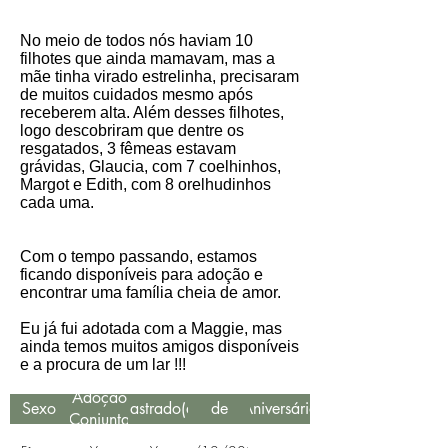
No meio de todos nós haviam 10
filhotes que ainda mamavam, mas a
mãe tinha virado estrelinha, precisaram
de muitos cuidados mesmo após
receberem alta. Além desses filhotes,
logo descobriram que dentre os
resgatados, 3 fêmeas estavam
grávidas, Glaucia, com 7 coelhinhos,
Margot e Edith, com 8 orelhudinhos
cada uma.
Com o tempo passando, estamos
ficando disponíveis para adoção e
encontrar uma família cheia de amor.
Eu já fui adotada com a Maggie, mas
ainda temos muitos amigos disponíveis
e a procura de um lar !!!
Data
Adoção
Sexo
Castrado(a)
de
Aniversário
Conjunta
Resgate