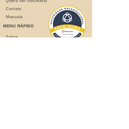
Quero ser voluntário
Contato
Manuais
MENU RÁPIDO
Sobre
Coelhos
Quero ajudar
Blog
Loja
Quero adotar
Quer adotar um orelhudo?
Clique aqui