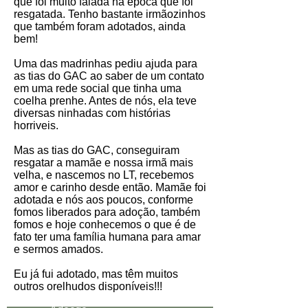
que foi muito falada na época que foi
resgatada. Tenho bastante irmãozinhos
que também foram adotados, ainda
bem!
Uma das madrinhas pediu ajuda para
as tias do GAC ao saber de um contato
em uma rede social que tinha uma
coelha prenhe. Antes de nós, ela teve
diversas ninhadas com histórias
horriveis.
Mas as tias do GAC, conseguiram
resgatar a mamãe e nossa irmã mais
velha, e nascemos no LT, recebemos
amor e carinho desde então. Mamãe foi
adotada e nós aos poucos, conforme
fomos liberados para adoção, também
fomos e hoje conhecemos o que é de
fato ter uma família humana para amar
e sermos amados.
Eu já fui adotado, mas têm muitos
outros orelhudos disponíveis!!!
Data