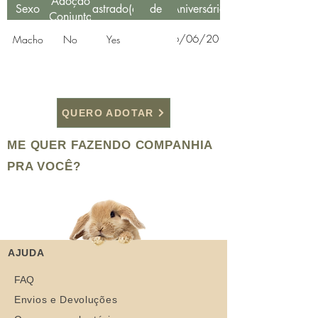
Adoção
Sexo
Castrado(a)
de
Aniversário
Conjunta
Resgate
26/06/2019
Macho
No
Yes
QUERO ADOTAR
ME QUER FAZENDO COMPANHIA
PRA VOCÊ?
AJUDA
FAQ
Envios e Devoluções