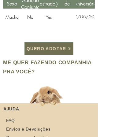
Adoção
Sexo
Castrado(a)
de
Aniversário
Conjunta
Resgate
27/06/2019
Macho
No
Yes
QUERO ADOTAR
ME QUER FAZENDO COMPANHIA
PRA VOCÊ?
AJUDA
FAQ
Envios e Devoluções