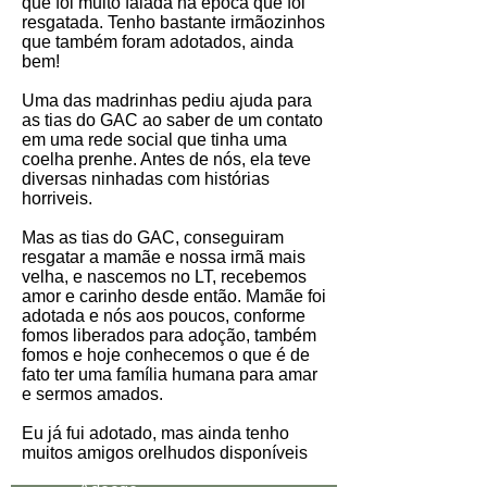
que foi muito falada na época que foi
resgatada. Tenho bastante irmãozinhos
que também foram adotados, ainda
bem!
Uma das madrinhas pediu ajuda para
as tias do GAC ao saber de um contato
em uma rede social que tinha uma
coelha prenhe. Antes de nós, ela teve
diversas ninhadas com histórias
horriveis.
Mas as tias do GAC, conseguiram
resgatar a mamãe e nossa irmã mais
velha, e nascemos no LT, recebemos
amor e carinho desde então. Mamãe foi
adotada e nós aos poucos, conforme
fomos liberados para adoção, também
fomos e hoje conhecemos o que é de
fato ter uma família humana para amar
e sermos amados.
Eu já fui adotado, mas ainda tenho
muitos amigos orelhudos disponíveis
Data