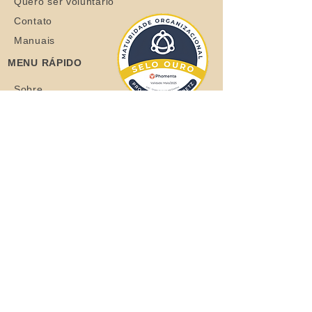
Quero ser voluntário
Contato
Manuais
MENU RÁPIDO
Sobre
Coelhos
Quero ajudar
Blog
Loja
Quero adotar
Quer adotar um orelhudo?
Clique aqui