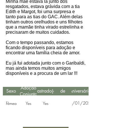
Minha mãe estava lá junto dos
resgatados, estava grávida com a tia
Edith e Margot, foi uma surpresa e
tanto para as tias do GAC. Além delas
tinham outros orelhudos e uns filhotes
que a mamãe tinha virado estrelinha e
precisaram de muitos cuidados.
Com o tempo passando, estamos
ficando disponíveis para adoção e
encontrar uma família cheia de amor.
Eu já fui adotada junto com o Garibaldi,
mas ainda temos muitos amigos
disponíveis e a procura de um lar !!!
Data
Adoção
Sexo
Castrado(a)
de
Aniversário
Conjunta
Resgate
11/01/2021
Fêmea
Yes
Yes