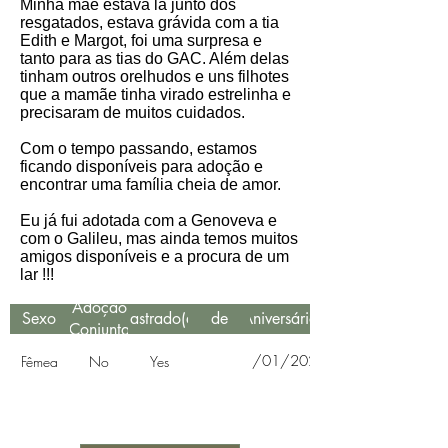
Minha mãe estava lá junto dos
resgatados, estava grávida com a tia
Edith e Margot, foi uma surpresa e
tanto para as tias do GAC. Além delas
tinham outros orelhudos e uns filhotes
que a mamãe tinha virado estrelinha e
precisaram de muitos cuidados.
Com o tempo passando, estamos
ficando disponíveis para adoção e
encontrar uma família cheia de amor.
Eu já fui adotada com a Genoveva e
com o Galileu, mas ainda temos muitos
amigos disponíveis e a procura de um
lar !!!
Data
Adoção
Sexo
Castrado(a)
de
Aniversário
Conjunta
Resgate
11/01/2021
Fêmea
No
Yes