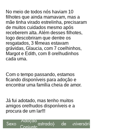
No meio de todos nós haviam 10
filhotes que ainda mamavam, mas a
mãe tinha virado estrelinha, precisaram
de muitos cuidados mesmo após
receberem alta. Além desses filhotes,
logo descobriram que dentre os
resgatados, 3 fêmeas estavam
grávidas, Glaucia, com 7 coelhinhos,
Margot e Edith, com 8 orelhudinhos
cada uma.
Com o tempo passando, estamos
ficando disponíveis para adoção e
encontrar uma família cheia de amor.
Já fui adotado, mas tenho muitos
amigos orelhudos disponíveis e a
procura de um lar!!!
Data
Adoção
Sexo
Castrado(a)
de
Aniversário
Conjunta