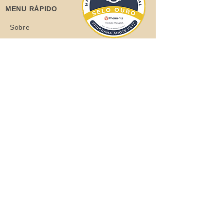
MENU RÁPIDO
Sobre
Coelhos
Quero ajudar
Blog
Loja
Quero adotar
Quer adotar um orelhudo?
Clique aqui
Todos os Direitos Reservados © 2021
Grupo de Apoio aos Coelhos - CNPJ:
37.710.493
/0001-63