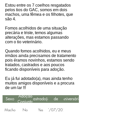
Estou entre os 7 coelhos resgatados
pelos tios do GAC, somos em dois
machos, uma fêmea e os filhotes, que
são 4.
Fomos acolhidos de uma situação
precária e triste, temos algumas
alterações, mas estamos passando
com o tio veterinário.
Quando fomos acolhidos, eu e meus
irmãos ainda precisamos de tratamento
pois éramos novinhos, estamos sendo
tratados, castrados e aos poucos
ficando disponíveis para adoção.
Eu já fui adotado(a), mas ainda tenho
muitos amigos disponíveis e a procura
de um lar !!!
Data
Adoção
Sexo
Castrado(a)
de
Aniversário
Conjunta
Resgate
Macho
No
Yes
07/07/2022