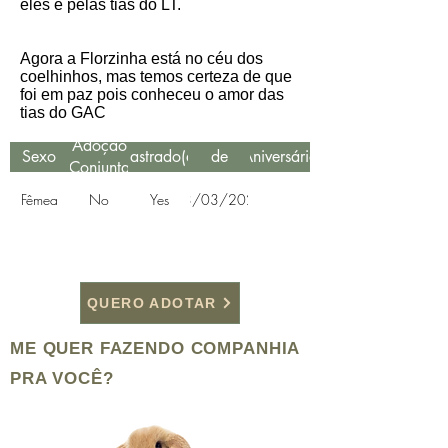
eles e pelas tias do LT.
Agora a Florzinha está no céu dos
coelhinhos, mas temos certeza de que
foi em paz pois conheceu o amor das
tias do GAC
Data
Adoção
Sexo
Castrado(a)
de
Aniversário
Conjunta
Resgate
Fêmea
No
Yes
03/03/2020
QUERO ADOTAR
ME QUER FAZENDO COMPANHIA
PRA VOCÊ?