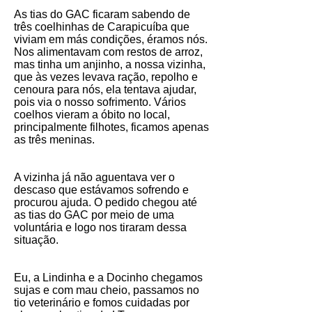
As tias do GAC ficaram sabendo de
três coelhinhas de Carapicuíba que
viviam em más condições, éramos nós.
Nos alimentavam com restos de arroz,
mas tinha um anjinho, a nossa vizinha,
que às vezes levava ração, repolho e
cenoura para nós, ela tentava ajudar,
pois via o nosso sofrimento. Vários
coelhos vieram a óbito no local,
principalmente filhotes, ficamos apenas
as três meninas.
A vizinha já não aguentava ver o
descaso que estávamos sofrendo e
procurou ajuda. O pedido chegou até
as tias do GAC por meio de uma
voluntária e logo nos tiraram dessa
situação.
Eu, a Lindinha e a Docinho chegamos
sujas e com mau cheio, passamos no
tio veterinário e fomos cuidadas por