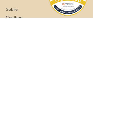
Sobre
Coelhos
Quero ajudar
Blog
Loja
Quero adotar
Quer adotar um orelhudo?
Clique aqui
Todos os Direitos Reservados © 2021
Grupo de Apoio aos Coelhos - CNPJ:
37.710.493
/0001-63
Entrega de São Paulo/SP - Brasil em até
30 dias