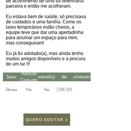
de‎ acolhimento‎ de‎ uma‎ tia veterinária
parceira e então me acolheram.
⁣Eu estava bem de saúde, só precisava
de cuidados e uma família. Como‎ os
lares‎ temporários‎ estão‎ cheios,‎ a
equipe teve que dar uma apertadinha
para arrumar um espaço para mim,
mas conseguiram!
Eu já fui adotado(a), mas ainda tenho
muitos amigos disponíveis e a procura
de um lar !!!
Data
Adoção
Sexo
Castrado(a)
de
Aniversário
Conjunta
Resgate
Fêmea
No
Yes
27/08/2021
QUERO ADOTAR