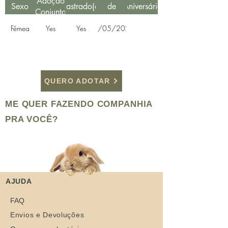
Adoção
Sexo
Castrado(a)
de
Aniversário
Conjunta
Resgate
Fêmea
Yes
Yes
21/05/2020
QUERO ADOTAR
ME QUER FAZENDO COMPANHIA
PRA VOCÊ?
AJUDA
FAQ
Envios e Devoluções