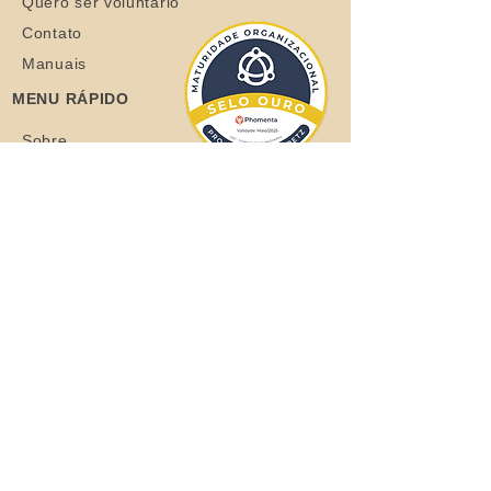
Quero ser voluntário
Contato
Manuais
MENU RÁPIDO
Sobre
Coelhos
Quero ajudar
Blog
Loja
Quero adotar
Quer adotar um orelhudo?
Clique aqui