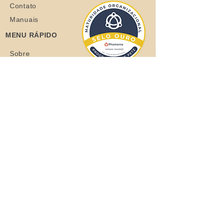
Contato
Manuais
MENU RÁPIDO
Sobre
Coelhos
Quero ajudar
Blog
Loja
Quero adotar
Quer adotar um orelhudo?
Clique aqui
Todos os Direitos Reservados © 2021