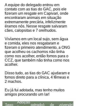
A equipe do delegado entrou em
contato com as tias do GAC, pois ele
fizeram um resgate em Capivari, onde
encontraram animais em situação
extremamente precária, infelizmente
éramos nós. Nesse resgate salvaram
cães, calopsitas e 7 orelhudos.
Vivíamos em um local sujo, sem água
e comida, eles nos resgataram e
fizeram o primeiro atendimento, a ONG
que acolheu os cachorros não tinha
como nos acolher, então fomos para o
CCZ, que também não tinha como nos
acolher.
Disso tudo, as tias do GAC ajudaram e
fomos direto para a clínica, 4 fêmeas e
2 machos.
Eu já fui adotada, mas tenho muitos
amigos procurando um lar!
Data
Adoção
Sexo
Castrado(a)
de
Aniversário