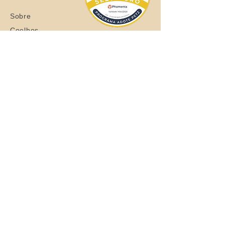
Sobre
Coelhos
Quero ajudar
Blog
Loja
Quero adotar
Quer adotar um orelhudo?
Clique aqui
Todos os Direitos Reservados © 2021
Grupo de Apoio aos Coelhos - CNPJ:
37.710.493
/0001-63
Entrega de São Paulo/SP - Brasil em até
30 dias