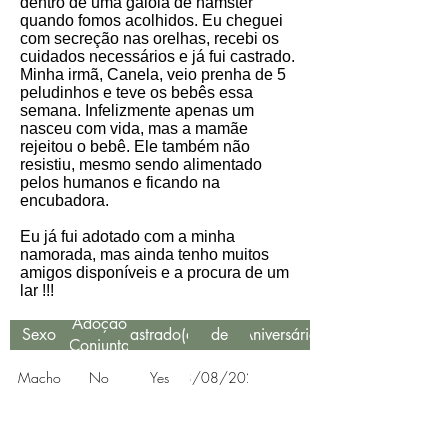
dentro de uma gaiola de hamster
quando fomos acolhidos. Eu cheguei
com secreção nas orelhas, recebi os
cuidados necessários e já fui castrado.
Minha irmã, Canela, veio prenha de 5
peludinhos e teve os bebês essa
semana. Infelizmente apenas um
nasceu com vida, mas a mamãe
rejeitou o bebê. Ele também não
resistiu, mesmo sendo alimentado
pelos humanos e ficando na
encubadora.
Eu já fui adotado com a minha
namorada, mas ainda tenho muitos
amigos disponíveis e a procura de um
lar !!!
Data
Adoção
Sexo
Castrado(a)
de
Aniversário
Conjunta
Resgate
Macho
No
Yes
03/08/2021