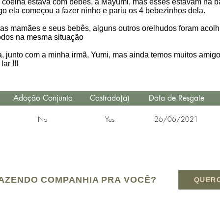
a coelha estava com bebês, a Mayumi, mas esses estavam na ba
go ela começou a fazer ninho e pariu os 4 bebezinhos dela.
as mamães e seus bebês, alguns outros orelhudos foram acolh
 todos na mesma situação
da, junto com a minha irmã, Yumi, mas ainda temos muitos amigo
ar !!!
Adoção Conjunta
Castrado(a)
Data de Resgate
No
Yes
26/06/2021
AZENDO COMPANHIA PRA VOCÊ?
QUER