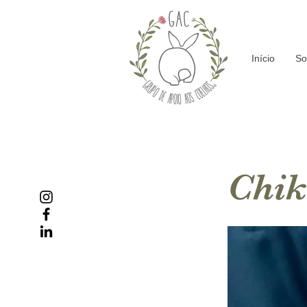
Início
So
Chik