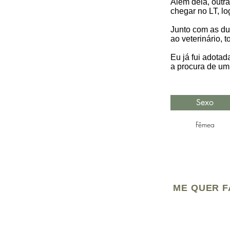
Além dela, outr
chegar no LT, lo
Junto com as du
ao veterinário,
Eu já fui adota
a procura de um l
Sexo
Fêmea
ME QUER F