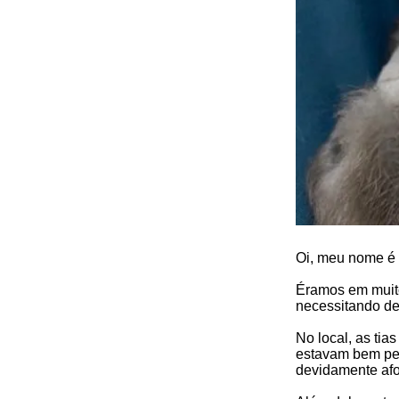
Oi, meu nome é 
Éramos em muito
necessitando de 
No local, as ti
estavam bem peq
devidamente afo