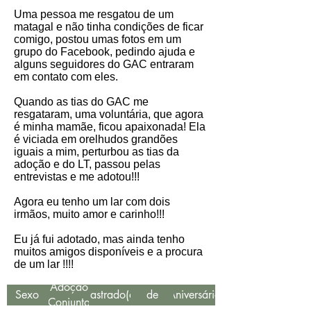
Uma pessoa me resgatou de um
matagal e não tinha condições de ficar
comigo, postou umas fotos em um
grupo do Facebook, pedindo ajuda e
alguns seguidores do GAC entraram
em contato com eles.
Quando as tias do GAC me
resgataram, uma voluntária, que agora
é minha mamãe, ficou apaixonada! Ela
é viciada em orelhudos grandões
iguais a mim, perturbou as tias da
adoção e do LT, passou pelas
entrevistas e me adotou!!!
Agora eu tenho um lar com dois
irmãos, muito amor e carinho!!!
Eu já fui adotado, mas ainda tenho
muitos amigos disponíveis e a procura
de um lar !!!!
Data
Adoção
Sexo
Castrado(a)
de
Aniversário
Conjunta
Resgate