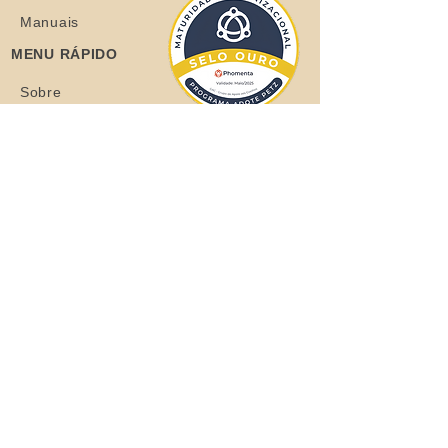
Manuais
MENU RÁPIDO
Sobre
Coelhos
Quero ajudar
Blog
Loja
Quero adotar
Quer adotar um orelhudo?
Clique aqui
Todos os Direitos Reservados © 2021
Grupo de Apoio aos Coelhos - CNPJ: