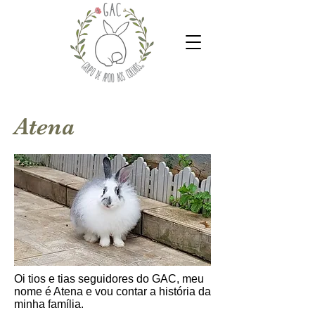
Atena
Oi‎ tios‎ e‎ tias‎ seguidores‎ do‎ GAC,‎ meu‎
nome‎ é‎ Atena‎ e‎ vou‎ contar‎ a história da
minha família.