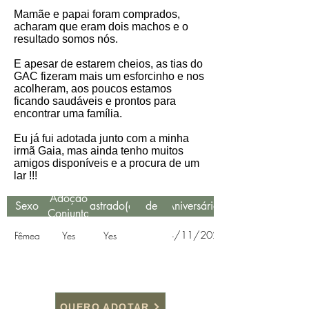
Mamãe e papai foram comprados,
acharam que eram dois machos e o
resultado somos nós.
E apesar de estarem cheios, as tias do
GAC fizeram mais um esforcinho e nos
acolheram, aos poucos estamos
ficando saudáveis e prontos para
encontrar uma família.
Eu já fui adotada junto com a minha
irmã Gaia, mas ainda tenho muitos
amigos disponíveis e a procura de um
lar !!!
Data
Adoção
Sexo
Castrado(a)
de
Aniversário
Conjunta
Resgate
14/11/2021
Fêmea
Yes
Yes
QUERO ADOTAR