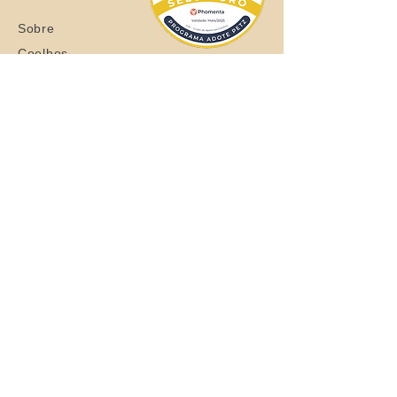
Sobre
Coelhos
Quero ajudar
Blog
Loja
Quero adotar
Quer adotar um orelhudo?
Clique aqui
Todos os Direitos Reservados © 2021
Grupo de Apoio aos Coelhos - CNPJ:
37.710.493
/0001-63
Entrega de São Paulo/SP - Brasil em até
30 dias