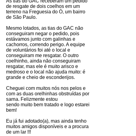
⁣As tias do GAC receberam um pedido
de resgate de dois coelhos em um
terreno na Freguesia do Ó, um bairro
de São Paulo.
⁣Mesmo‎ lotados,‎ as tias do GAC não‎
conseguiram‎ negar‎ o‎ pedido,‎ pois‎
estávamos‎ junto‎ com‎ galinhas‎ e‎
cachorros,‎ correndo‎ perigo. A equipe‎
de‎ voluntários‎ foi‎ até‎ o‎ local‎ e‎
conseguiram me resgatar‎.‎ O‎ outro‎
coelhinho,‎ ainda‎ não conseguiram‎
resgatar,‎ mas‎ ele‎ é‎ muito‎ arisco‎ e‎
medroso‎ e‎ o‎ local‎ não‎ ajuda‎ muito:‎ é‎
grande‎ e‎ cheio‎ de‎ esconderijos.
Cheguei‎ com‎ muitos‎ nós‎ nos‎ pelos‎ e‎
com‎ as‎ duas‎ orelhinhas‎ obstruídas‎ por‎
sarna.‎ Felizmente‎ estou
sendo‎ muito‎ bem‎ tratado‎ e‎ logo‎ estarei‎
bem!‎
Eu já fui adotado(a), mas ainda tenho
muitos amigos disponíveis e a procura
de um lar !!!