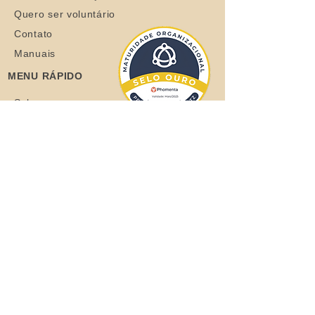
Quero ser voluntário
Contato
Manuais
MENU RÁPIDO
Sobre
Coelhos
Quero ajudar
Blog
Loja
Quero adotar
Quer adotar um orelhudo?
Clique aqui