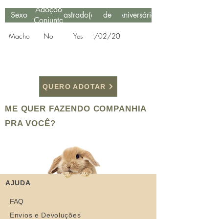
Data
Adoção
Sexo
Castrado(a)
de
Aniversário
Conjunta
Resgate
Macho
No
Yes
12/02/2022
QUERO ADOTAR
ME QUER FAZENDO COMPANHIA
PRA VOCÊ?
AJUDA
FAQ
Envios e Devoluções